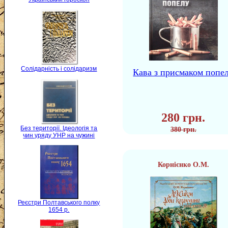
Солідарність і солідаризм
Кава з присмаком попе
280 грн.
Без території. Ідеологія та
380 грн.
чин уряду УНР на чужині
Корнієнко О.М.
Реєстри Полтавського полку
1654 р.