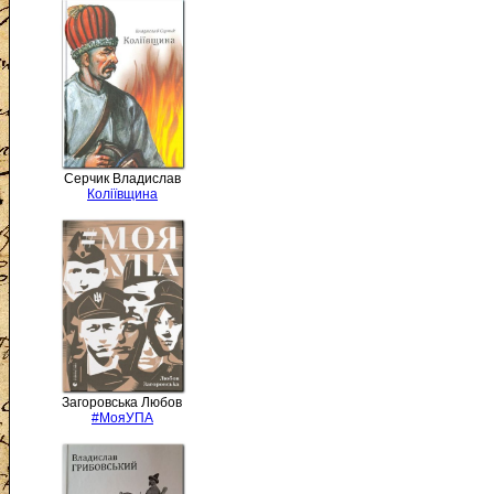
Серчик Владислав
Коліївщина
Загоровська Любов
#МояУПА