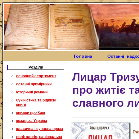
Головна
Останні надх
Розділи
Лицар Триз
основний асортимент
останні примірники
про житіє т
історичні романи
славного л
букіністика та рідкісні
книги
книжки про Київ
козацька Україна
класична і сучасна проза
Ро
політологія, національна