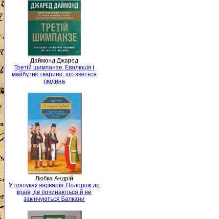
Даймонд Джаред
Третій шимпанзе. Еволюція і
майбутнє тварини, що зветься
людина
Любка Андрій
У пошуках варварів. Подорож до
країв, де починаються й не
закінчуються Балкани