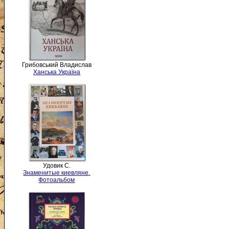
Грибовський Владислав
Ханська Україна
Удовик С.
Знаменитые киевляне.
Фотоальбом