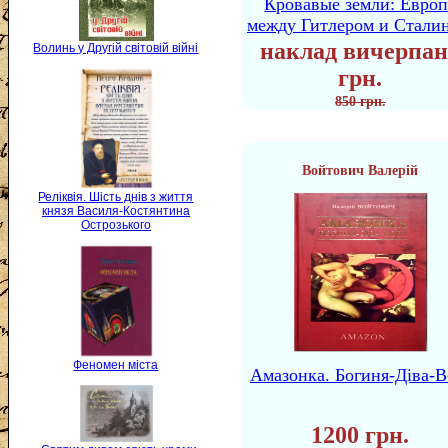
Кровавые земли: Европ
между Гитлером и Стали
наклад вичерпан
Волинь у Другій світовій війні
грн.
850 грн.
Войтович Валерій
Реліквія. Шість днів з життя
князя Василя-Костянтина
Острозького
Феномен міста
Амазонка. Богиня-Діва-В
1200 грн.