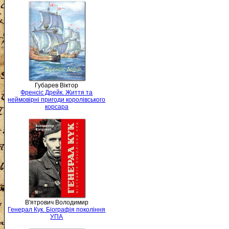
Губарев Віктор
Френсіс Дрейк. Життя та
неймовірні пригоди королівського
корсара
В'ятрович Володимир
Генерал Кук. Біографія покоління
УПА