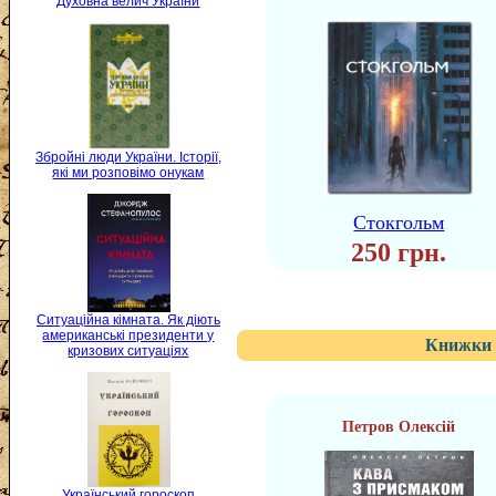
Духовна велич України
Збройні люди України. Історії,
які ми розповімо онукам
Стокгольм
250 грн.
Ситуаційна кімната. Як діють
американські президенти у
Книжки 
кризових ситуаціях
Петров Олексій
Український гороскоп