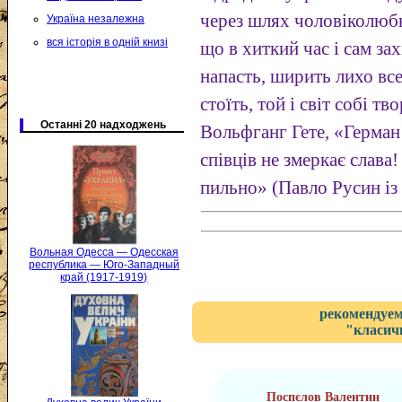
через шлях чоловіколюбн
Україна незалежна
вся історія в одній книзі
що в хиткий час і сам зах
напасть, ширить лихо все 
стоїть, той і світ собі т
Останні 20 надходжень
Вольфганг Гете, «Герман
співців не змеркає слава!
пильно» (Павло Русин із 
Вольная Одесса — Одесская
республика — Юго-Западный
край (1917-1919)
рекомендуем
"класичн
Поспєлов Валентин