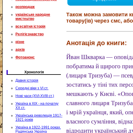
розпродаж
Також можна замовити к
українське народне
мистецтво
товару(ів) через смс, або
всесвітня історія
Релігієзнавство
Анотація до книги:
різне
архів
Йван Шкварка — оповіда
Фотоанонс
побратима й щирого при
Хронологія
(лицаря Тризуба) — псев
Давня історія
зостатись у тіні тих пер
Середні віки з VI ст.
мешкають у Києві. «Опов
Нові часи (XVI-XVIII ст.)
славного лицаря Тризуба
Україна в XIX - на початку
XX ст.
і мрій українця, який, о
Українська революція 1917-
1921 років
власного сумління, відна
Україна в 1922-1991 роках.
відродити український д
Радянська Україна