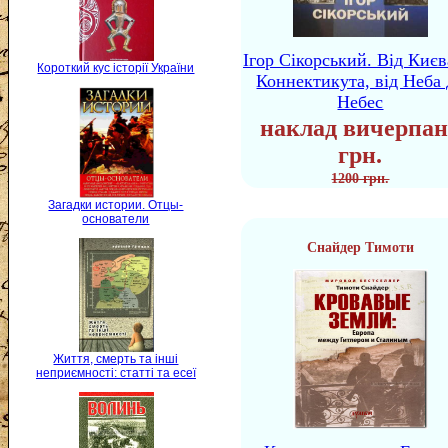
Ігор Сікорський. Від Києв
Короткий кус історії України
Коннектикута, від Неба 
Небес
наклад вичерпан
грн.
1200 грн.
Загадки истории. Отцы-
основатели
Снайдер Тимоти
Життя, смерть та інші
неприємності: статті та есеї