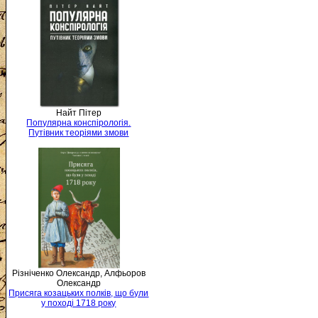
Найт Пітер
Популярна конспірологія.
Путівник теоріями змови
Різніченко Олександр, Алфьоров
Олександр
Присяга козацьких полків, що були
у поході 1718 року