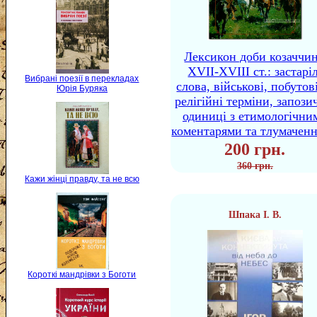
Лексикон доби козаччи
XVII-XVIII ст.: застаріл
Вибрані поезії в перекладах
слова, військові, побутов
Юрія Буряка
релігійні терміни, запози
одиниці з етимологічни
коментарями та тлумачен
200 грн.
360 грн.
Кажи жінці правду, та не всю
Шпака І. В.
Короткі мандрівки з Боготи