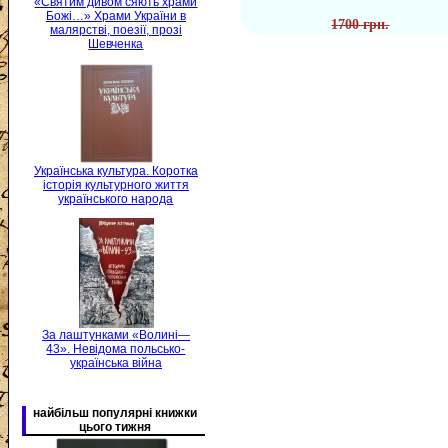
«Святим дивом сяють храми
Божі…» Храми України в
1700 грн.
малярстві, поезії, прозі
Шевченка
Українська культура. Коротка
історія культурного життя
українського народа
За лаштунками «Волині—
43». Невідома польсько-
українська війна
найбільш популярні книжки
цього тижня