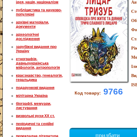
ідея, нація, націоналізм
Ав
публіцистика та науково-
Ст
популярні
Об
архівні матеріали,
документи
Фо
археологічні
дослідження
Ст
зарубіжні видання про
Рі
Україну
Мо
етнографія,
давньоукраїнська
Іл
міфологія, антропологія
краєзнавство, генеалогія,
Ви
геральдика
IS
подарункові видання
9766
Код товару:
мілітарна Україна
біографії, мемуари,
листування
визвольні рухи XX ст.
періодичні та серійні
видання
придбати
перекладна література