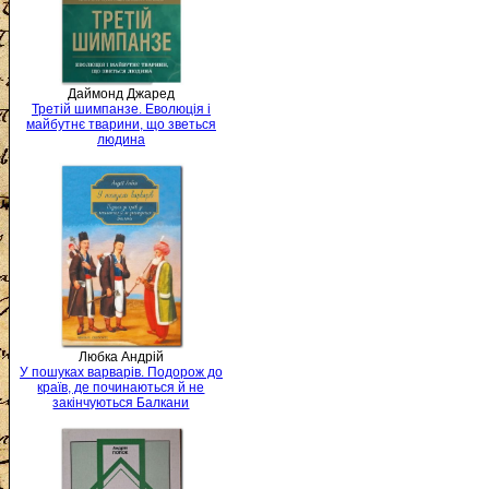
Даймонд Джаред
Третій шимпанзе. Еволюція і
майбутнє тварини, що зветься
людина
Любка Андрій
У пошуках варварів. Подорож до
країв, де починаються й не
закінчуються Балкани