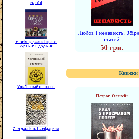
Україні
Любов І ненависть. Збір
статей
Історія держави і права
50 грн.
України: Підручник
Книжки 
Український гороскоп
Петров Олексій
Солідарність і солідаризм