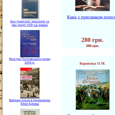
Кава з присмаком попе
Без території. Ідеологія та
чин уряду УНР на чужині
280 грн.
380 грн.
Реєстри Полтавського полку
1654 р.
Корнієнко О.М.
Вибрані поезії в перекладах
Юрія Буряка