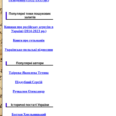
Голодомор (1932-1933 рр.)
Популярні теми пошукових
запитів
Книжки про російську агресію в
Україні (2014-2023 рр.)
Книги про гетьманів
Українсько-польські відносини
Популярні автори
Таїрова-Яковлева Тетяна
Піддубний Сергій
Речкалов Олександр
Історичні постаті України
Богдан Хмельницький