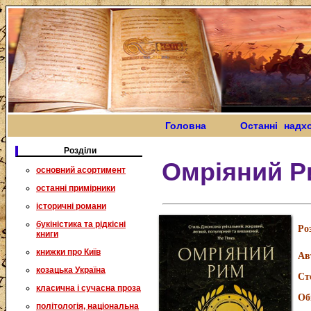
Головна
Останні надх
Розділи
Омріяний Р
основний асортимент
останні примірники
історичні романи
букіністика та рідкісні
Ро
книги
книжки про Київ
Ав
козацька Україна
Ст
класична і сучасна проза
Об
політологія, національна