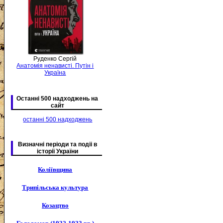
Руденко Сергій
Анатомія ненависті. Путін і
Україна
Останні 500 надходжень на
сайт
останні 500 надходжень
Визначні періоди та подіі в
історії України
Коліївщина
Трипільська культура
Козацтво