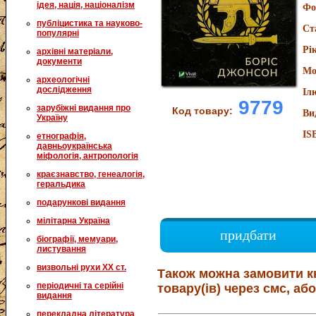
ідея, нація, націоналізм
Фо
публіцистика та науково-
Ст
популярні
Рі
архівні матеріали,
документи
Мо
археологічні
дослідження
Іл
9779
зарубіжні видання про
Код товару:
Ви
Україну
IS
етнографія,
давньоукраїнська
міфологія, антропологія
краєзнавство, генеалогія,
геральдика
подарункові видання
мілітарна Україна
придбати
біографії, мемуари,
листування
визвольні рухи XX ст.
Також можна замовити к
періодичні та серійні
товару(ів) через смс, або
видання
перекладна література