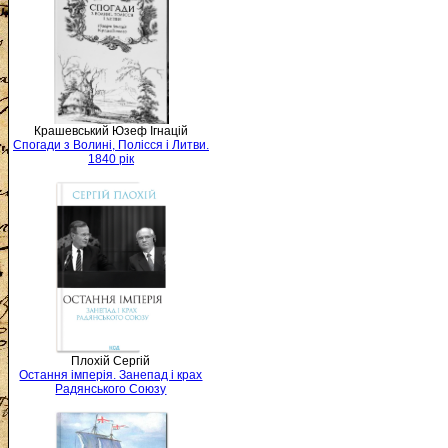
Крашевський Юзеф Ігнацій
Спогади з Волині, Полісся і Литви.
1840 рік
Плохій Сергій
Остання імперія. Занепад і крах
Радянського Союзу