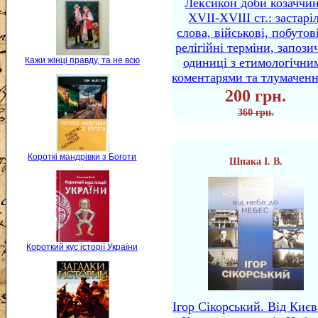
Лексикон доби козаччи
XVII-XVIII ст.: застаріл
слова, військові, побутов
релігійні терміни, запози
одиниці з етимологічни
Кажи жінці правду, та не всю
коментарями та тлумачен
200 грн.
360 грн.
Короткі мандрівки з Боготи
Шпака І. В.
Короткий кус історії України
Ігор Сікорський. Від Києв