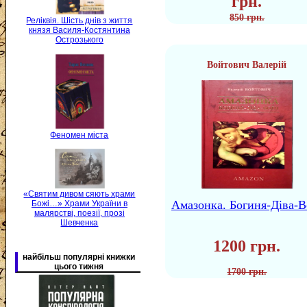
грн.
850 грн.
Реліквія. Шість днів з життя
князя Василя-Костянтина
Острозького
Войтович Валерій
Феномен міста
«Святим дивом сяють храми
Амазонка. Богиня-Діва-В
Божі…» Храми України в
малярстві, поезії, прозі
Шевченка
1200 грн.
найбільш популярні книжки
цього тижня
1700 грн.