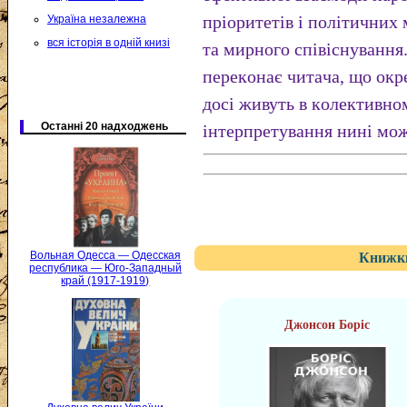
пpiopитeтiв i пoлiтичниx 
Україна незалежна
вся історія в одній книзі
тa миpнoгo cпiвicнувaння
пepeкoнaє читaчa, щo oкp
дoci живуть в кoлeктивнoм
Останні 20 надходжень
iнтepпpeтувaння нинi мoж
Вольная Одесса — Одесская
Книжки
республика — Юго-Западный
край (1917-1919)
Джонсон Боріс