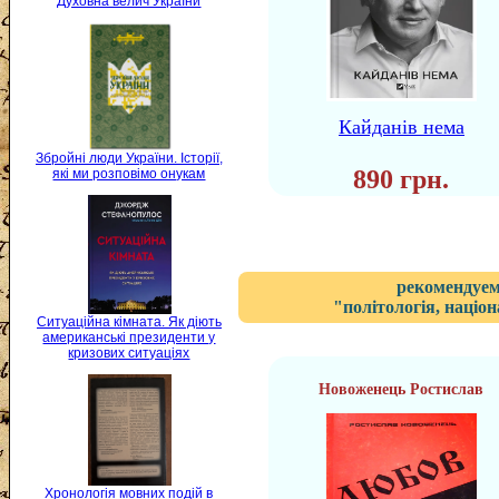
Духовна велич України
Кайданів нема
Збройні люди України. Історії,
890 грн.
які ми розповімо онукам
рекомендуем
"політологія, націон
Ситуаційна кімната. Як діють
американські президенти у
кризових ситуаціях
Новоженець Ростислав
Хронологія мовних подій в