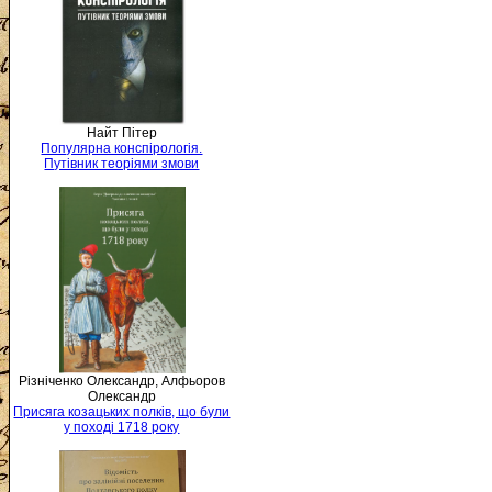
Найт Пітер
Популярна конспірологія.
Путівник теоріями змови
Різніченко Олександр, Алфьоров
Олександр
Присяга козацьких полків, що були
у поході 1718 року