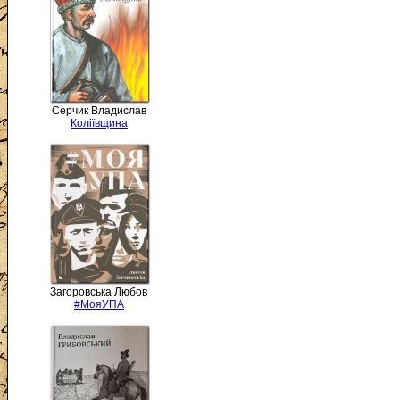
Серчик Владислав
Коліївщина
Загоровська Любов
#МояУПА