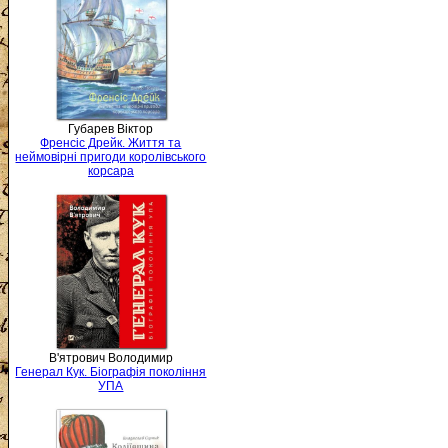
Губарев Віктор
Френсіс Дрейк. Життя та
неймовірні пригоди королівського
корсара
В'ятрович Володимир
Генерал Кук. Біографія покоління
УПА