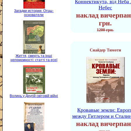
Коннектикута, від Неба 
Небес
Загадки истории. Отцы-
наклад вичерпан
основатели
грн.
1200 грн.
Снайдер Тимоти
Життя, смерть та інші
неприємності: статті та есеї
Волинь у Другій світовій війні
Кровавые земли: Европ
между Гитлером и Стали
наклад вичерпан