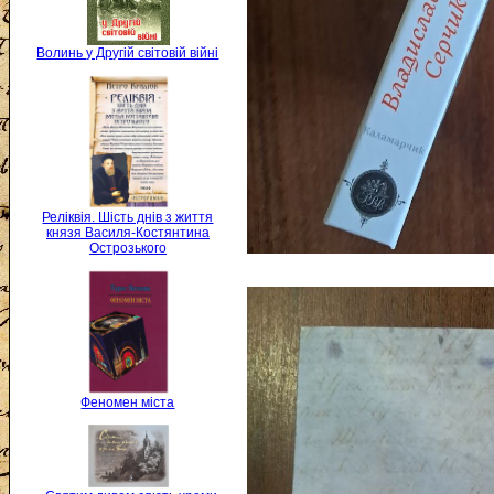
Волинь у Другій світовій війні
Реліквія. Шість днів з життя
князя Василя-Костянтина
Острозького
Феномен міста