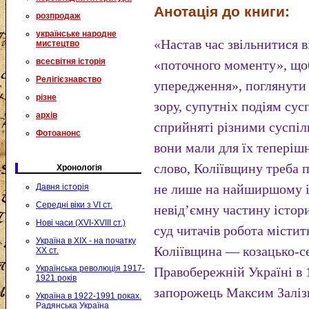
Анотація до книги:
розпродаж
українське народне
«Настав час звільнитися 
мистецтво
всесвітня історія
«поточного моменту», щоб 
Релігієзнавство
упередження», поглянути 
різне
зору, супутніх подіям сус
архів
сприйняті різними суспіл
Фотоанонс
вони мали для їх теперішн
слово, Коліївщину треба 
Хронологія
не лише на найширшому іс
Давня історія
Середні віки з VI ст.
невід’ємну частину істор
Нові часи (XVI-XVIII ст.)
суд читачів робота місти
Україна в XIX - на початку
Коліївщина — козацько-с
XX ст.
Українська революція 1917-
Правобережній Україні в 
1921 років
запорожець Максим Заліз
Україна в 1922-1991 роках.
Радянська Україна