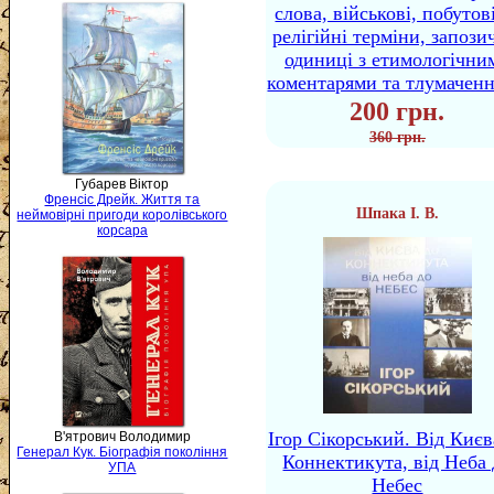
слова, військові, побутов
релігійні терміни, запози
одиниці з етимологічни
коментарями та тлумачен
200 грн.
360 грн.
Губарев Віктор
Френсіс Дрейк. Життя та
Шпака І. В.
неймовірні пригоди королівського
корсара
Ігор Сікорський. Від Києв
В'ятрович Володимир
Генерал Кук. Біографія покоління
Коннектикута, від Неба 
УПА
Небес