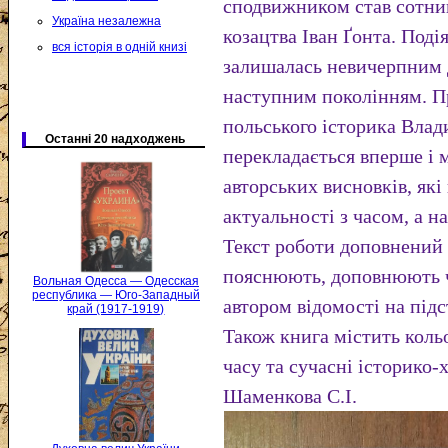
сподвижником став сотни
Україна незалежна
козацтва Іван Ґонта. Поді
вся історія в одній книзі
залишалась невичерпним 
наступним поколінням. П
польського історика Влад
Останні 20 надходжень
перекладається вперше і 
авторських висновків, які
актуальності з часом, а н
Текст роботи доповнений
пояснюють, доповнюють ч
Вольная Одесса — Одесская
республика — Юго-Западный
автором відомості на під
край (1917-1919)
Також книга містить кольо
часу та сучасні історико-
Шаменкова С.І.