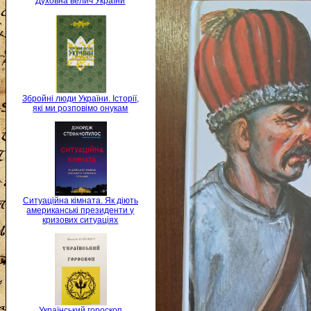
Духовна велич України
Збройні люди України. Історії,
які ми розповімо онукам
Ситуаційна кімната. Як діють
американські президенти у
кризових ситуаціях
Український гороскоп