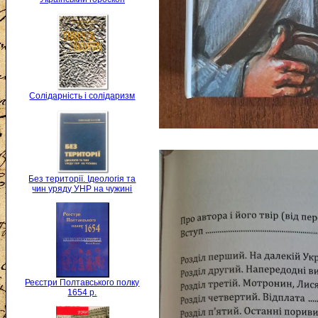
Солідарність і солідаризм
Без території. Ідеологія та
чин уряду УНР на чужині
Реєстри Полтавського полку
1654 р.