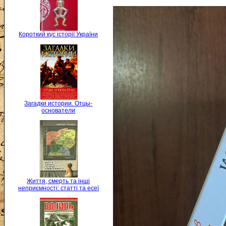
Короткий кус історії України
Загадки истории. Отцы-
основатели
Життя, смерть та інші
неприємності: статті та есеї