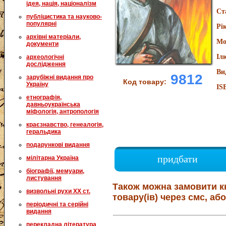
ідея, нація, націоналізм
Ст
публіцистика та науково-
популярні
Рі
архівні матеріали,
Мо
документи
Іл
археологічні
дослідження
Ви
9812
зарубіжні видання про
Код товару:
Україну
IS
етнографія,
давньоукраїнська
міфологія, антропологія
краєзнавство, генеалогія,
геральдика
подарункові видання
придбати
мілітарна Україна
біографії, мемуари,
листування
Також можна замовити к
визвольні рухи XX ст.
товару(ів) через смс, або
періодичні та серійні
видання
перекладна література