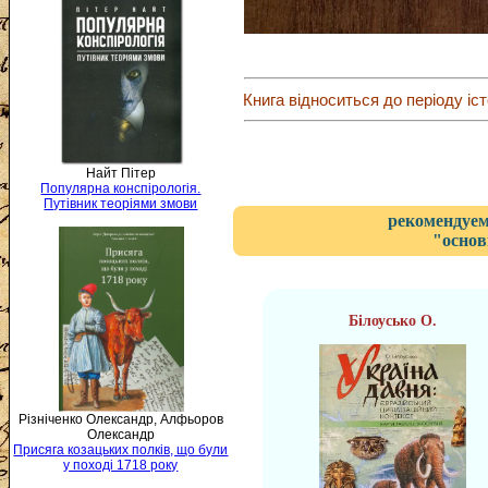
Книга відноситься до періоду іст
Найт Пітер
Популярна конспірологія.
Путівник теоріями змови
рекомендуем
"основ
Білоусько О.
Різніченко Олександр, Алфьоров
Олександр
Присяга козацьких полків, що були
у поході 1718 року