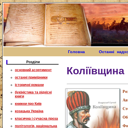
Головна
Останні надх
Розділи
Коліївщина
основний асортимент
останні примірники
історичні романи
Ро
букіністика та рідкісні
книги
Ав
книжки про Київ
Ст
козацька Україна
Об
класична і сучасна проза
Фо
політологія, національна