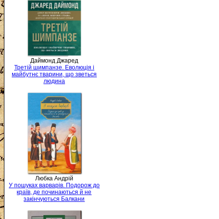
Даймонд Джаред
Третій шимпанзе. Еволюція і
майбутнє тварини, що зветься
людина
Любка Андрій
У пошуках варварів. Подорож до
країв, де починаються й не
закінчуються Балкани