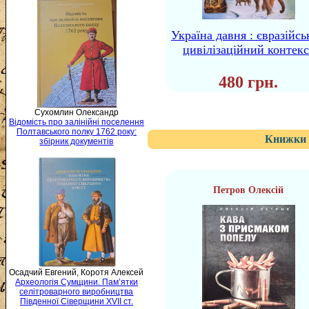
Україна давня : євразійс
цивілізаційний контекс
480 грн.
Сухомлин Олександр
Відомість про залінійні поселення
Полтавського полку 1762 року:
Книжки 
збірник документів
Петров Олексій
Осадчий Евгений, Коротя Алексей
Археологія Сумщини. Пам’ятки
селітроварного виробництва
Південної Сіверщини XVII ст.