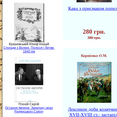
Кава з присмаком попе
280 грн.
380 грн.
Крашевський Юзеф Ігнацій
Спогади з Волині, Полісся і Литви.
1840 рік
Корнієнко О.М.
Плохій Сергій
Остання імперія. Занепад і крах
Лексикон доби козаччи
Радянського Союзу
XVII-XVIII ст.: застаріл