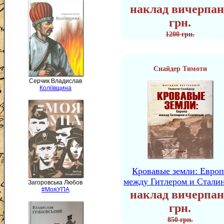
наклад вичерпан
грн.
1200 грн.
Снайдер Тимоти
Серчик Владислав
Коліївщина
Кровавые земли: Европ
между Гитлером и Стали
Загоровська Любов
#МояУПА
наклад вичерпан
грн.
850 грн.