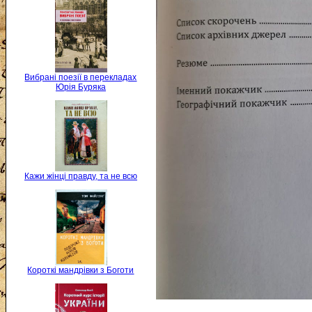
Вибрані поезії в перекладах
Юрія Буряка
Кажи жінці правду, та не всю
Короткі мандрівки з Боготи