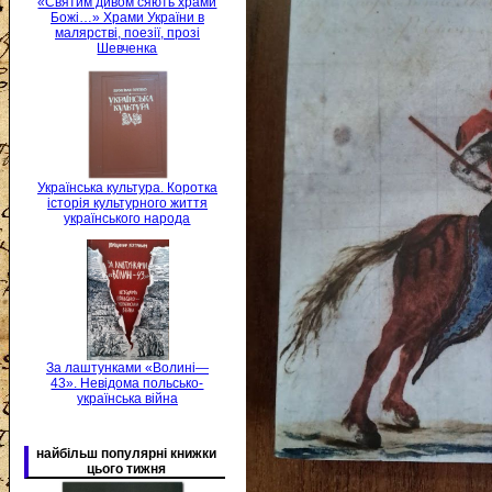
«Святим дивом сяють храми
Божі…» Храми України в
малярстві, поезії, прозі
Шевченка
Українська культура. Коротка
історія культурного життя
українського народа
За лаштунками «Волині—
43». Невідома польсько-
українська війна
найбільш популярні книжки
цього тижня