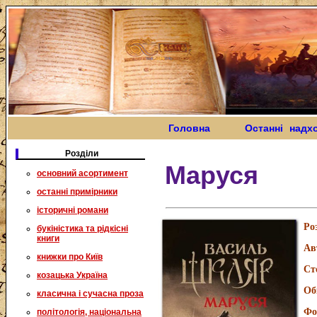
Головна
Останні надх
Розділи
Маруся
основний асортимент
останні примірники
історичні романи
Ро
букіністика та рідкісні
книги
Ав
книжки про Київ
Ст
козацька Україна
Об
класична і сучасна проза
Фо
політологія, національна