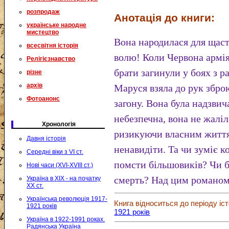
розпродаж
Анотація до книги:
українське народне
мистецтво
Вона народилася для щаст
всесвітня історія
волю! Коли Червона армія 
Релігієзнавство
брати загинули у боях з 
різне
архів
Маруся взяла до рук збро
Фотоанонс
загону. Вона була надзви
небезпечна, вона не жаліл
Хронологія
ризикуючи власним життя
Давня історія
ненавидіти. Та чи зуміє к
Середні віки з VI ст.
помсти більшовиків? Чи б
Нові часи (XVI-XVIII ст.)
смерть? Над цим романом 
Україна в XIX - на початку
XX ст.
Українська революція 1917-
Книга відноситься до періоду іст
1921 років
1921 років
Україна в 1922-1991 роках.
Радянська Україна