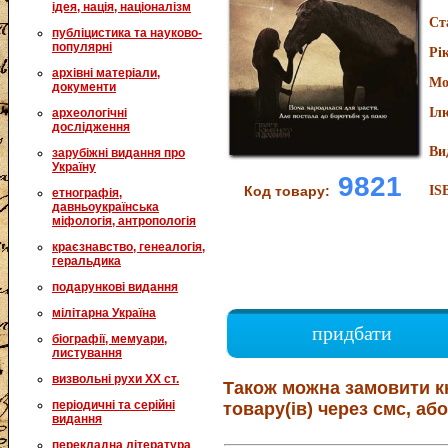
ідея, нація, націоналізм
Ст
публіцистика та науково-
популярні
Рі
архівні матеріали,
Мо
документи
Іл
археологічні
дослідження
Ви
зарубіжні видання про
Україну
9821
Код товару:
IS
етнографія,
давньоукраїнська
міфологія, антропологія
краєзнавство, генеалогія,
геральдика
подарункові видання
мілітарна Україна
придбати
біографії, мемуари,
листування
визвольні рухи XX ст.
Також можна замовити к
періодичні та серійні
товару(ів) через смс, або
видання
перекладна література