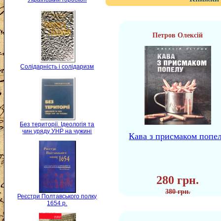
Петров Олексій
Солідарність і солідаризм
Без території. Ідеологія та
чин уряду УНР на чужині
Кава з присмаком попе
280 грн.
380 грн.
Реєстри Полтавського полку
1654 р.