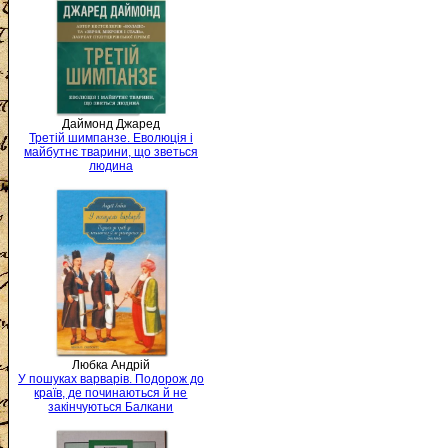
Даймонд Джаред
Третій шимпанзе. Еволюція і
майбутнє тварини, що зветься
людина
Любка Андрій
У пошуках варварів. Подорож до
країв, де починаються й не
закінчуються Балкани