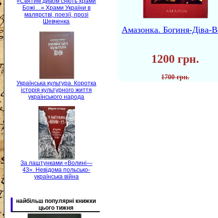
«Святим дивом сяють храми
Божі…» Храми України в
малярстві, поезії, прозі
Шевченка
Амазонка. Богиня-Діва-В
1200 грн.
1700 грн.
Українська культура. Коротка
історія культурного життя
українського народа
За лаштунками «Волині—
43». Невідома польсько-
українська війна
найбільш популярні книжки
цього тижня