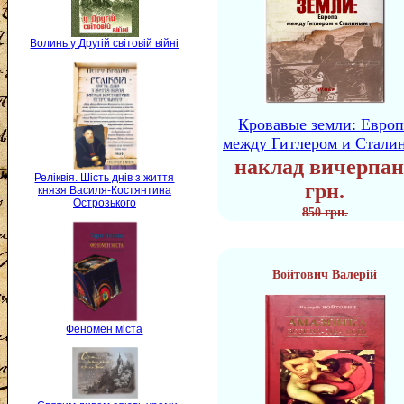
Волинь у Другій світовій війні
Кровавые земли: Европ
между Гитлером и Стали
наклад вичерпан
Реліквія. Шість днів з життя
грн.
князя Василя-Костянтина
Острозького
850 грн.
Войтович Валерій
Феномен міста