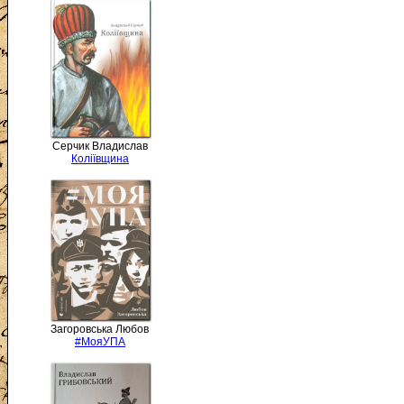
Серчик Владислав
Коліївщина
Загоровська Любов
#МояУПА