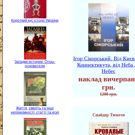
Короткий кус історії України
Ігор Сікорський. Від Києв
Загадки истории. Отцы-
Коннектикута, від Неба 
основатели
Небес
наклад вичерпан
грн.
1200 грн.
Життя, смерть та інші
неприємності: статті та есеї
Снайдер Тимоти