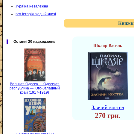
Україна незалежна
вся історія в одній книзі
Книжки
Останні 20 надходжень
Шкляр Василь
Вольная Одесса — Одесская
республика — Юго-Западный
край (1917-1919)
Заячий костел
270 грн.