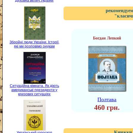
Духовна велич України
рекомендуем
"класичн
Богдан Лепкий
Збройні люди України. Історії,
які ми розповімо онукам
Ситуаційна кімната. Як діють
американські президенти у
кризових ситуаціях
Полтава
460 грн.
Книжки 
Український гороскоп