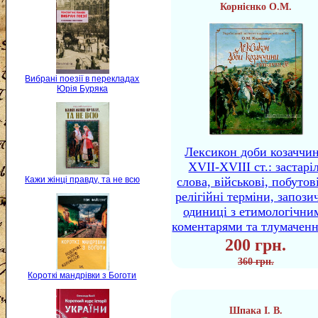
Корнієнко О.М.
Вибрані поезії в перекладах
Юрія Буряка
Лексикон доби козаччи
XVII-XVIII ст.: застаріл
Кажи жінці правду, та не всю
слова, військові, побутов
релігійні терміни, запози
одиниці з етимологічни
коментарями та тлумачен
200 грн.
360 грн.
Короткі мандрівки з Боготи
Шпака І. В.