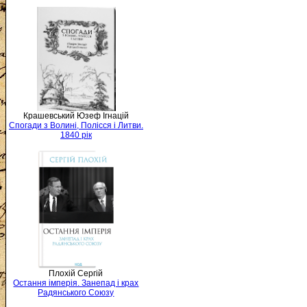
Крашевський Юзеф Ігнацій
Спогади з Волині, Полісся і Литви.
1840 рік
Плохій Сергій
Остання імперія. Занепад і крах
Радянського Союзу