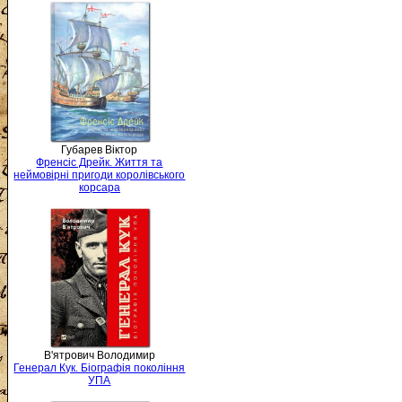
Губарев Віктор
Френсіс Дрейк. Життя та
неймовірні пригоди королівського
корсара
В'ятрович Володимир
Генерал Кук. Біографія покоління
УПА