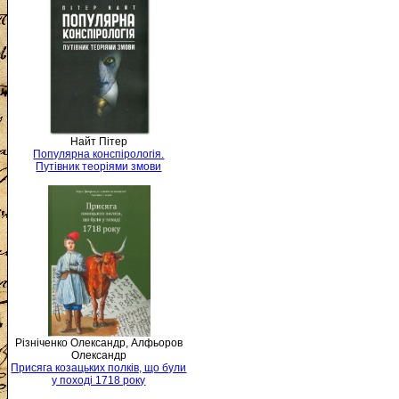
Найт Пітер
Популярна конспірологія.
Путівник теоріями змови
Різніченко Олександр, Алфьоров
Олександр
Присяга козацьких полків, що були
у поході 1718 року