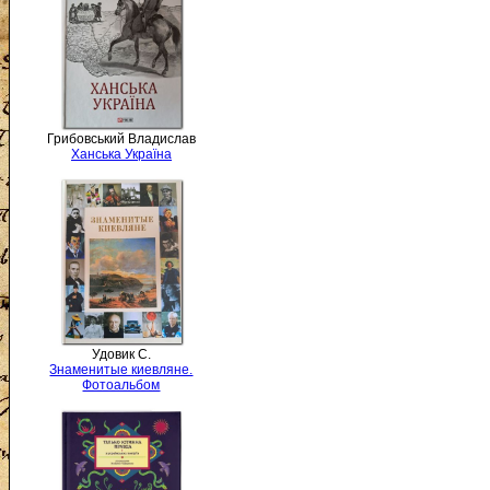
Грибовський Владислав
Ханська Україна
Удовик С.
Знаменитые киевляне.
Фотоальбом