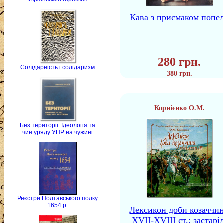
Кава з присмаком попе
280 грн.
Солідарність і солідаризм
380 грн.
Корнієнко О.М.
Без території. Ідеологія та
чин уряду УНР на чужині
Реєстри Полтавського полку
1654 р.
Лексикон доби козаччи
XVII-XVIII ст.: застаріл