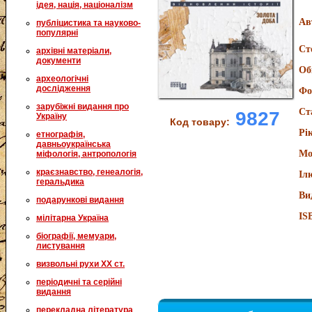
ідея, нація, націоналізм
Ав
публіцистика та науково-
популярні
Ст
архівні матеріали,
документи
Об
археологічні
дослідження
Фо
зарубіжні видання про
Ст
9827
Україну
Код товару:
Рі
етнографія,
давньоукраїнська
Мо
міфологія, антропологія
краєзнавство, генеалогія,
Іл
геральдика
Ви
подарункові видання
IS
мілітарна Україна
біографії, мемуари,
листування
визвольні рухи XX ст.
періодичні та серійні
видання
перекладна література