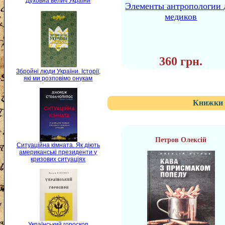
Духовна велич України
Элементы антропологии 
медиков
360 грн.
Збройні люди України. Історії,
які ми розповімо онукам
Книжки 
Петров Олексій
Ситуаційна кімната. Як діють
американські президенти у
кризових ситуаціях
Український гороскоп