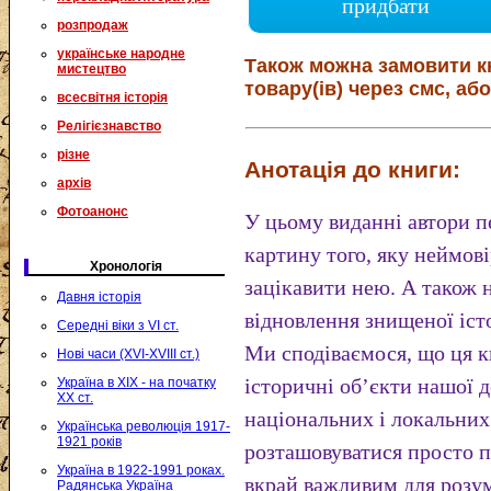
придбати
розпродаж
українське народне
Також можна замовити к
мистецтво
товару(ів) через смс, або
всесвітня історія
Релігієзнавство
різне
Анотація до книги:
архів
Фотоанонс
У цьому виданні автори п
картину того, яку неймов
Хронологія
зацікавити нею. А також 
Давня історія
відновлення знищеної істо
Середні віки з VI ст.
Ми сподіваємося, що ця к
Нові часи (XVI-XVIII ст.)
історичні обʼєкти нашої 
Україна в XIX - на початку
XX ст.
національних і локальних
Українська революція 1917-
1921 років
розташовуватися просто п
Україна в 1922-1991 роках.
вкрай важливим для розум
Радянська Україна