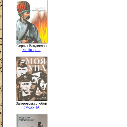
Серчик Владислав
Коліївщина
Загоровська Любов
#МояУПА