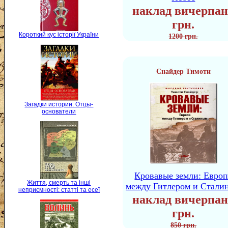
наклад вичерпан
грн.
Короткий кус історії України
1200 грн.
Снайдер Тимоти
Загадки истории. Отцы-
основатели
Кровавые земли: Европ
Життя, смерть та інші
между Гитлером и Стали
неприємності: статті та есеї
наклад вичерпан
грн.
850 грн.