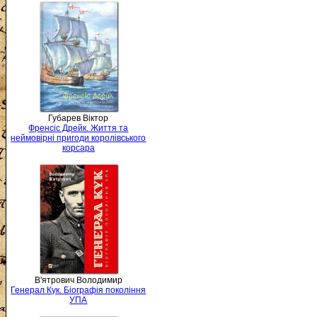
Губарев Віктор
Френсіс Дрейк. Життя та
неймовірні пригоди королівського
корсара
В'ятрович Володимир
Генерал Кук. Біографія покоління
УПА