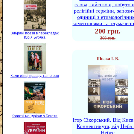
слова, військові, побутов
релігійні терміни, запози
одиниці з етимологічни
коментарями та тлумачен
200 грн.
Вибрані поезії в перекладах
Юрія Буряка
360 грн.
Шпака І. В.
Кажи жінці правду, та не всю
Короткі мандрівки з Боготи
Ігор Сікорський. Від Києв
Коннектикута, від Неба 
Небес