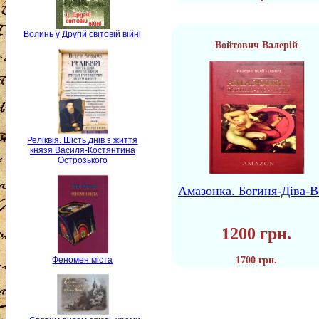
Волинь у Другій світовій війні
Войтович Валерій
Реліквія. Шість днів з життя
князя Василя-Костянтина
Острозького
Амазонка. Богиня-Діва-В
1200 грн.
Феномен міста
1700 грн.