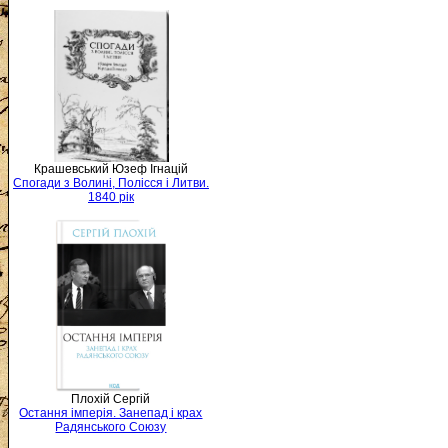
Крашевський Юзеф Ігнацій
Спогади з Волині, Полісся і Литви.
1840 рік
Плохій Сергій
Остання імперія. Занепад і крах
Радянського Союзу