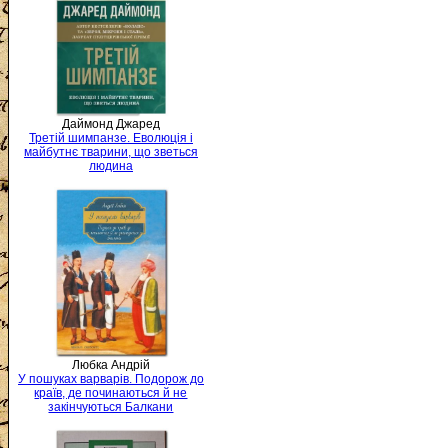
Даймонд Джаред
Третій шимпанзе. Еволюція і
майбутнє тварини, що зветься
людина
Любка Андрій
У пошуках варварів. Подорож до
країв, де починаються й не
закінчуються Балкани