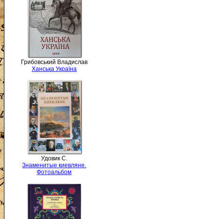
Грибовський Владислав
Ханська Україна
Удовик С.
Знаменитые киевляне.
Фотоальбом