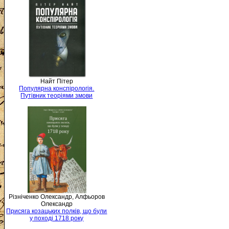
Найт Пітер
Популярна конспірологія.
Путівник теоріями змови
Різніченко Олександр, Алфьоров
Олександр
Присяга козацьких полків, що були
у поході 1718 року