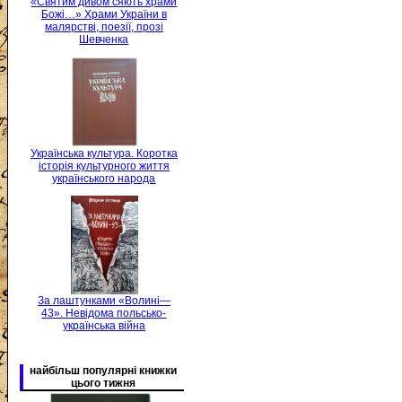
«Святим дивом сяють храми
Божі…» Храми України в
малярстві, поезії, прозі
Шевченка
Українська культура. Коротка
історія культурного життя
українського народа
За лаштунками «Волині—
43». Невідома польсько-
українська війна
найбільш популярні книжки
цього тижня