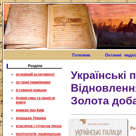
Головна
Останні надх
Розділи
Українські 
основний асортимент
останні примірники
Відновлення
історичні романи
Золота доб
букіністика та рідкісні
книги
книжки про Київ
козацька Україна
класична і сучасна проза
Ро
політологія, національна