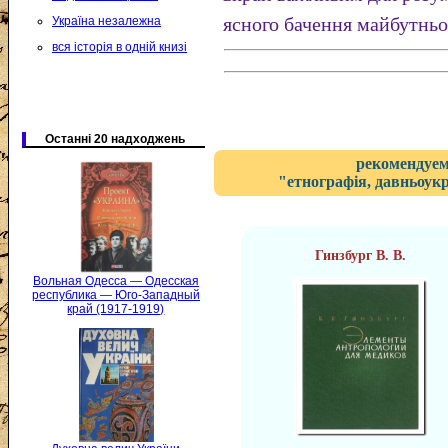
ясного бачення майбутньо
Україна незалежна
вся історія в одній книзі
Останні 20 надходжень
рекомендуем
"етнографія, давньоукр
Гинзбург В. В.
Вольная Одесса — Одесская
республика — Юго-Западный
край (1917-1919)