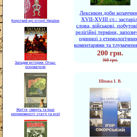
Лексикон доби козаччи
XVII-XVIII ст.: застаріл
Короткий кус історії України
слова, військові, побутов
релігійні терміни, запози
одиниці з етимологічни
коментарями та тлумачен
200 грн.
360 грн.
Загадки истории. Отцы-
основатели
Шпака І. В.
Життя, смерть та інші
неприємності: статті та есеї