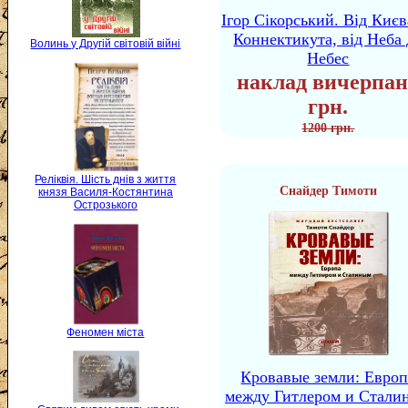
Ігор Сікорський. Від Києв
Коннектикута, від Неба 
Волинь у Другій світовій війні
Небес
наклад вичерпан
грн.
1200 грн.
Реліквія. Шість днів з життя
Снайдер Тимоти
князя Василя-Костянтина
Острозького
Феномен міста
Кровавые земли: Европ
между Гитлером и Стали