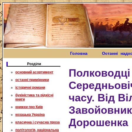
Головна
Останні надх
Розділи
Полководці
основний асортимент
останні примірники
Середньові
історичні романи
часу. Від В
букіністика та рідкісні
книги
Завойовник
книжки про Київ
козацька Україна
Дорошенка
класична і сучасна проза
політологія, національна