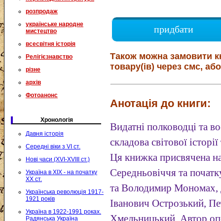
розпродаж
українське народне
придбати
мистецтво
всесвітня історія
Також можна замовити к
Релігієзнавство
товару(ів) через смс, або
різне
архів
Фотоанонс
Анотація до книги:
Хронологія
Видатні полководці та в
Давня історія
складова світової історії
Середні віки з VI ст.
Ця книжка присвячена н
Нові часи (XVI-XVIII ст.)
Середньовіччя та почат
Україна в XIX - на початку
XX ст.
та Володимир Мономах, 
Українська революція 1917-
1921 років
Іванович Острозький, Пе
Україна в 1922-1991 роках.
Хмельницький. Автор опо
Радянська Україна