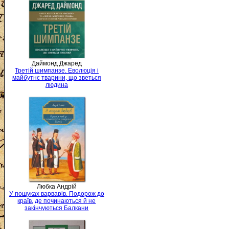
Даймонд Джаред
Третій шимпанзе. Еволюція і
майбутнє тварини, що зветься
людина
Любка Андрій
У пошуках варварів. Подорож до
країв, де починаються й не
закінчуються Балкани