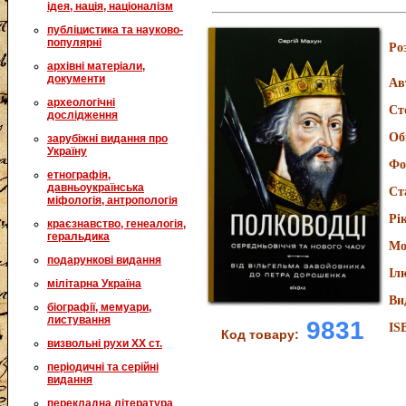
ідея, нація, націоналізм
публіцистика та науково-
популярні
Ро
архівні матеріали,
документи
Ав
археологічні
Ст
дослідження
Об
зарубіжні видання про
Україну
Фо
етнографія,
давньоукраїнська
Ст
міфологія, антропологія
Рі
краєзнавство, генеалогія,
геральдика
Мо
подарункові видання
Іл
мілітарна Україна
Ви
біографії, мемуари,
листування
9831
IS
Код товару:
визвольні рухи XX ст.
періодичні та серійні
видання
перекладна література