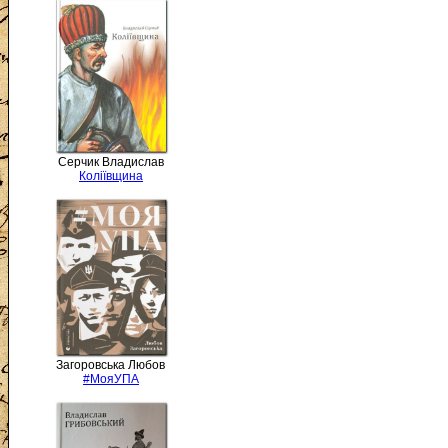
Серчик Владислав
Коліївщина
Загоровська Любов
#МояУПА