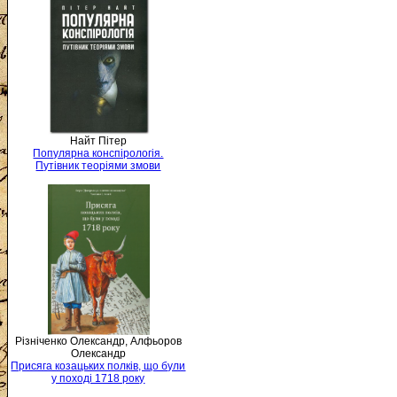
Найт Пітер
Популярна конспірологія.
Путівник теоріями змови
Різніченко Олександр, Алфьоров
Олександр
Присяга козацьких полків, що були
у поході 1718 року