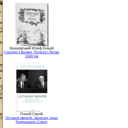
Крашевський Юзеф Ігнацій
Спогади з Волині, Полісся і Литви.
1840 рік
Плохій Сергій
Остання імперія. Занепад і крах
Радянського Союзу