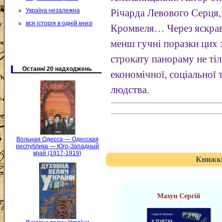
Україна незалежна
Річарда Левового Серця,
вся історія в одній книзі
Кромвеля… Через яскраві
менш гучні поразки цих 
строкату панораму не тіл
Останні 20 надходжень
економічної, соціальної 
людства.
Вольная Одесса — Одесская
республика — Юго-Западный
край (1917-1919)
Книжки
Махун Сергій