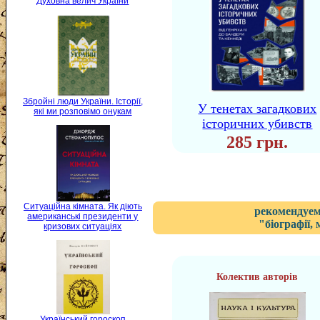
Духовна велич України
Збройні люди України. Історії,
У тенетах загадкових
які ми розповімо онукам
історичних убивств
285 грн.
Ситуаційна кімната. Як діють
рекомендуем
американські президенти у
"біографії,
кризових ситуаціях
Колектив авторів
Український гороскоп