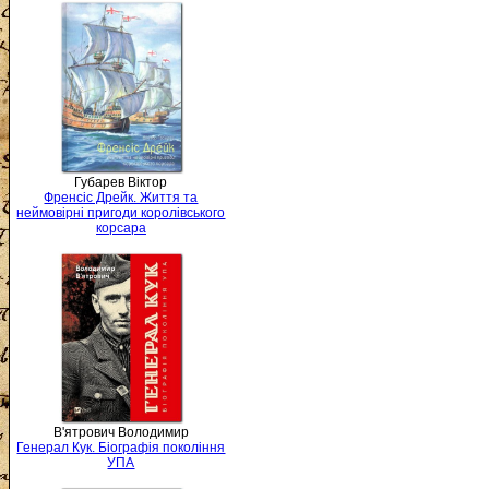
Губарев Віктор
Френсіс Дрейк. Життя та
неймовірні пригоди королівського
корсара
В'ятрович Володимир
Генерал Кук. Біографія покоління
УПА