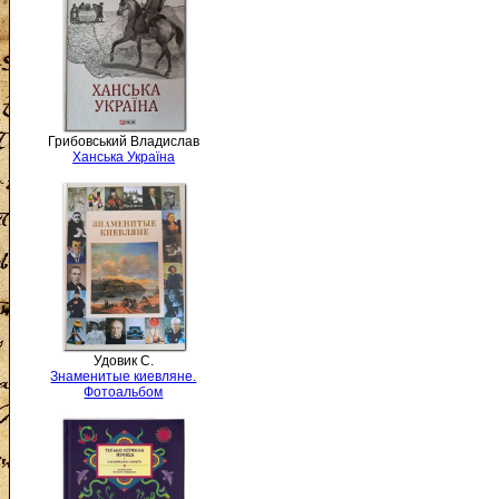
Грибовський Владислав
Ханська Україна
Удовик С.
Знаменитые киевляне.
Фотоальбом