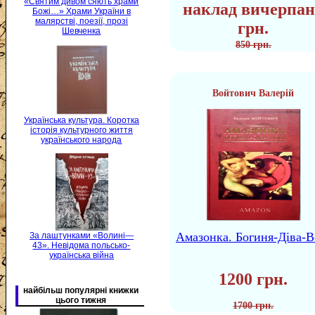
«Святим дивом сяють храми
наклад вичерпан
Божі…» Храми України в
малярстві, поезії, прозі
грн.
Шевченка
850 грн.
Войтович Валерій
Українська культура. Коротка
історія культурного життя
українського народа
Амазонка. Богиня-Діва-В
За лаштунками «Волині—
43». Невідома польсько-
українська війна
1200 грн.
найбільш популярні книжки
цього тижня
1700 грн.