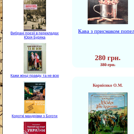
Кава з присмаком попе
Вибрані поезії в перекладах
Юрія Буряка
280 грн.
380 грн.
Кажи жінці правду, та не всю
Корнієнко О.М.
Короткі мандрівки з Боготи