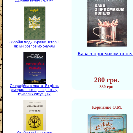
Духовна велич України
Збройні люди України. Історії,
які ми розповімо онукам
Кава з присмаком попе
280 грн.
Ситуаційна кімната. Як діють
380 грн.
американські президенти у
кризових ситуаціях
Корнієнко О.М.
Український гороскоп