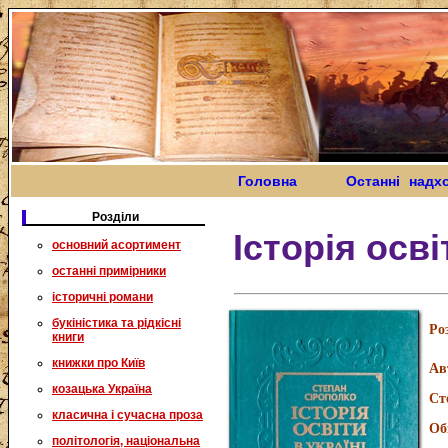
Головна
Останні надх
Розділи
Історія осві
основний асортимент
останні примірники
історичні романи
букіністика та рідкісні
Ро
книги
книжки про Київ
Ав
козацька Україна
Ст
класична і сучасна проза
Об
політологія, національна