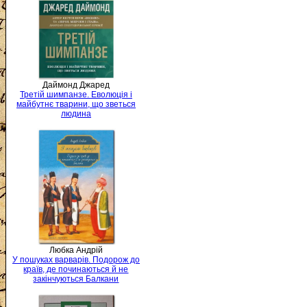
Даймонд Джаред
Третій шимпанзе. Еволюція і
майбутнє тварини, що зветься
людина
Любка Андрій
У пошуках варварів. Подорож до
країв, де починаються й не
закінчуються Балкани