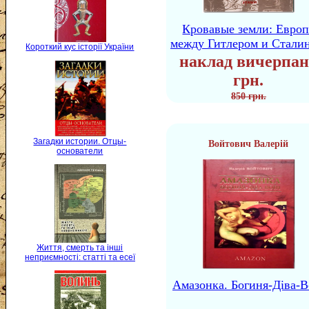
Кровавые земли: Европ
между Гитлером и Стали
Короткий кус історії України
наклад вичерпан
грн.
850 грн.
Загадки истории. Отцы-
Войтович Валерій
основатели
Життя, смерть та інші
неприємності: статті та есеї
Амазонка. Богиня-Діва-В