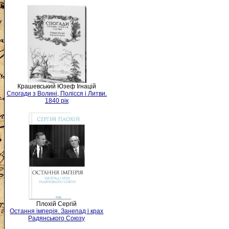
Крашевський Юзеф Ігнацій
Спогади з Волині, Полісся і Литви.
1840 рік
Плохій Сергій
Остання імперія. Занепад і крах
Радянського Союзу