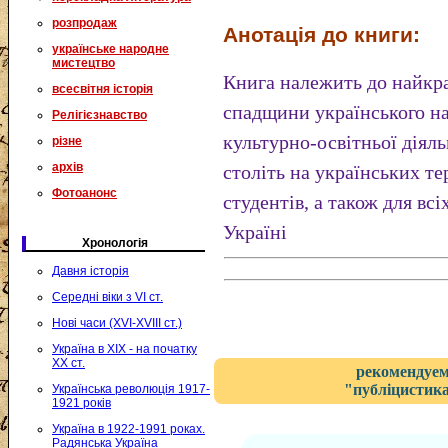
розпродаж
Анотація до книги:
українське народне
мистецтво
Книга належить до найкра
всесвітня історія
спадщини українського на
Релігієзнавство
культурно-освітньої діял
різне
архів
століть на українських те
Фотоанонс
студентів, а також для всі
Україні
Хронологія
Давня історія
Середні віки з VI ст.
Нові часи (XVI-XVIII ст.)
Україна в XIX - на початку
XX ст.
рекомендуем
"публіцистика
Українська революція 1917-
1921 років
Україна в 1922-1991 роках.
Радянська Україна