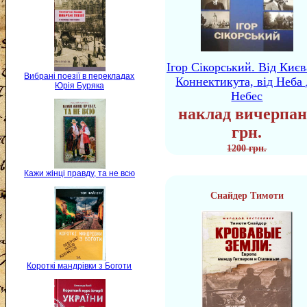
Ігор Сікорський. Від Києв
Вибрані поезії в перекладах
Коннектикута, від Неба 
Юрія Буряка
Небес
наклад вичерпан
грн.
1200 грн.
Кажи жінці правду, та не всю
Снайдер Тимоти
Короткі мандрівки з Боготи