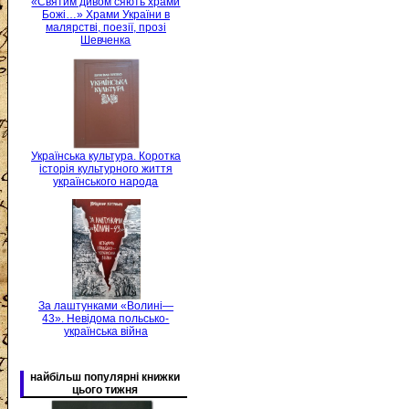
«Святим дивом сяють храми
Божі…» Храми України в
малярстві, поезії, прозі
Шевченка
Українська культура. Коротка
історія культурного життя
українського народа
За лаштунками «Волині—
43». Невідома польсько-
українська війна
найбільш популярні книжки
цього тижня