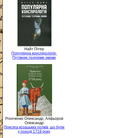
Найт Пітер
Популярна конспірологія.
Путівник теоріями змови
Різніченко Олександр, Алфьоров
Олександр
Присяга козацьких полків, що були
у поході 1718 року