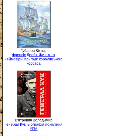
Губарев Віктор
Френсіс Дрейк. Життя та
неймовірні пригоди королівського
корсара
В'ятрович Володимир
Генерал Кук. Біографія покоління
УПА