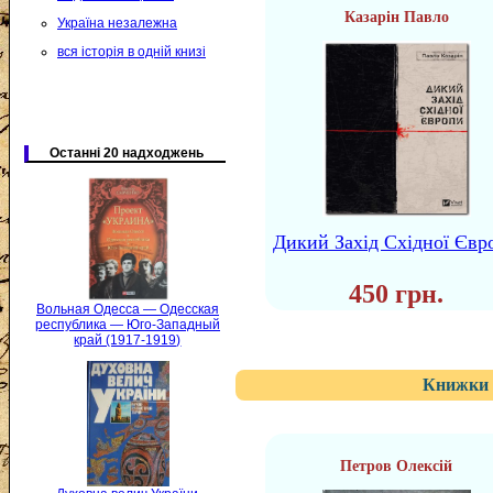
Казарін Павло
Україна незалежна
вся історія в одній книзі
Останні 20 надходжень
Дикий Захід Східної Євр
450 грн.
Вольная Одесса — Одесская
республика — Юго-Западный
край (1917-1919)
Книжки 
Петров Олексій