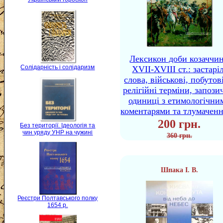
Лексикон доби козаччи
Солідарність і солідаризм
XVII-XVIII ст.: застаріл
слова, військові, побутов
релігійні терміни, запози
одиниці з етимологічни
коментарями та тлумачен
200 грн.
Без території. Ідеологія та
чин уряду УНР на чужині
360 грн.
Шпака І. В.
Реєстри Полтавського полку
1654 р.