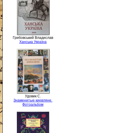
Грибовський Владислав
Ханська Україна
Удовик С.
Знаменитые киевляне.
Фотоальбом