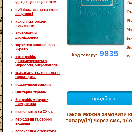
ідея, нація, націоналізм
Фо
публіцистика та науково-
Ст
популярні
Рі
архівні матеріали,
документи
Мо
археологічні
дослідження
Іл
зарубіжні видання про
Ви
Україну
9835
Код товару:
IS
етнографія,
давньоукраїнська
міфологія, антропологія
краєзнавство, генеалогія,
геральдика
подарункові видання
мілітарна Україна
придбати
біографії, мемуари,
листування
визвольні рухи XX ст.
Також можна замовити к
періодичні та серійні
товару(ів) через смс, або
видання
перекладна література