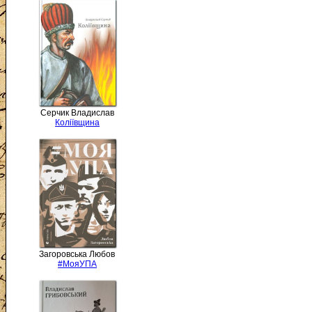
Серчик Владислав
Коліївщина
Загоровська Любов
#МояУПА