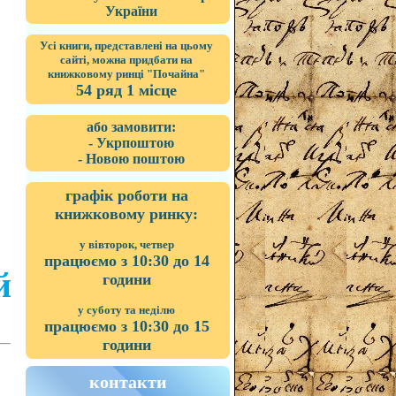
України
Усі книги, представлені на цьому
сайті, можна придбати на
книжковому ринці "Почайна"
54 ряд 1 місце
або замовити:
- Укрпоштою
- Новою поштою
графік роботи на
книжковому ринку:
у вівторок, четвер
працюємо з 10:30 до 14
й
години
у суботу та неділю
працюємо з 10:30 до 15
години
контакти