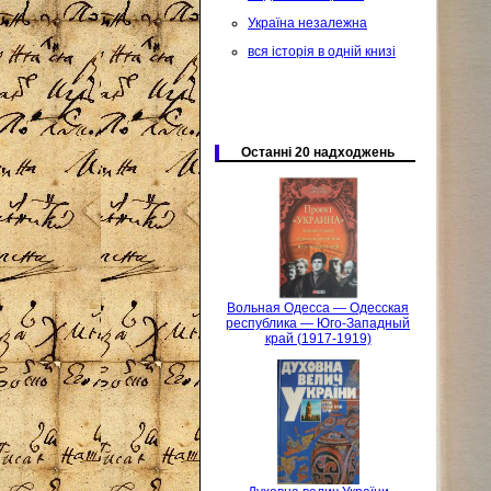
Україна незалежна
вся історія в одній книзі
Останні 20 надходжень
Вольная Одесса — Одесская
республика — Юго-Западный
край (1917-1919)