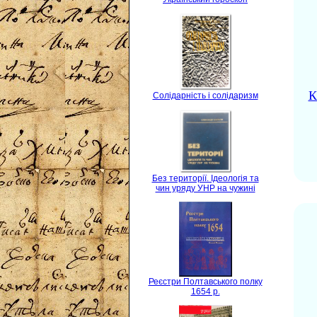
К
Солідарність і солідаризм
Без території. Ідеологія та
чин уряду УНР на чужині
Реєстри Полтавського полку
1654 р.