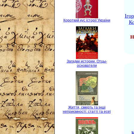
Іго
Короткий кус історії України
Ко
н
Загадки истории. Отцы-
основатели
Життя, смерть та інші
неприємності: статті та есеї
К