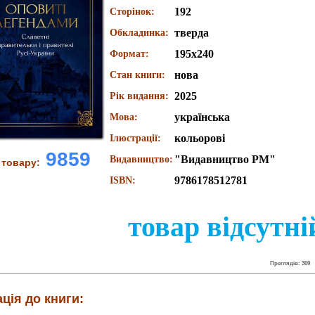
192
Сторінок:
тверда
Обкладинка:
195x240
Формат:
нова
Стан книги:
2025
Рік видання:
українська
Мова:
кольорові
Ілюстрації:
9859
"Видавництво РМ"
Видавництво:
 товару:
9786178512781
ISBN:
товар відсутні
Преглядів: 309
ція до книги: