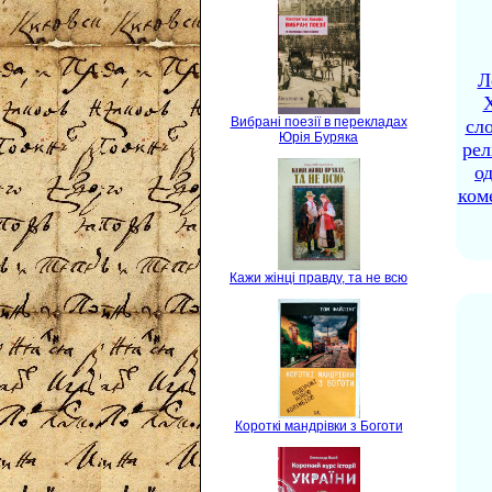
Л
X
Вибрані поезії в перекладах
сло
Юрія Буряка
рел
о
ком
Кажи жінці правду, та не всю
Короткі мандрівки з Боготи