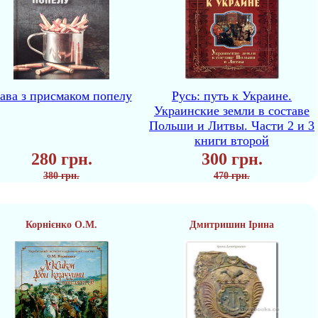
ава з присмаком попелу
Русь: путь к Украине.
Украинские земли в составе
Польши и Литвы. Части 2 и 3
книги второй
280 грн.
300 грн.
380 грн.
470 грн.
Корнієнко О.М.
Дмитришин Ірина