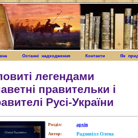
вна
Останні надходження
Контакти
Як при
повиті легендами
аветні правительки і
авителі Русі-України
архів
Розділ:
Радзивілл Олена
Автор: