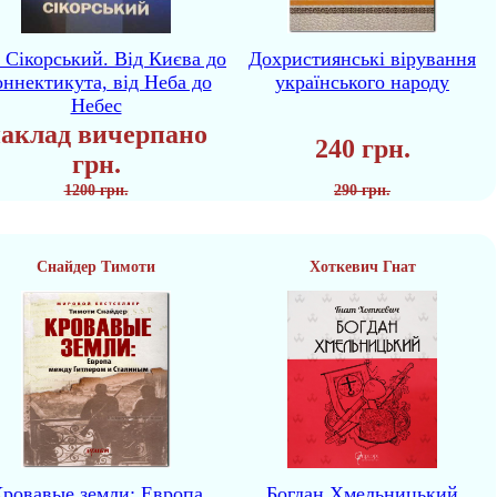
р Сікорський. Від Києва до
Дохристиянські вірування
ннектикута, від Неба до
українського народу
Небес
аклад вичерпано
240 грн.
грн.
1200 грн.
290 грн.
Снайдер Тимоти
Хоткевич Гнат
ровавые земли: Европа
Богдан Хмельницький