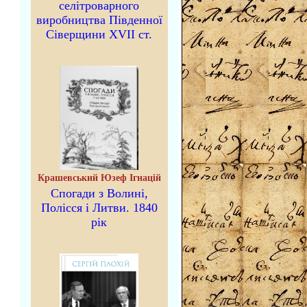
селітроварного
виробництва Південної
Сіверщини XVII ст.
Крашевський Юзеф Ігнацій
Спогади з Волині,
Полісся і Литви. 1840
рік