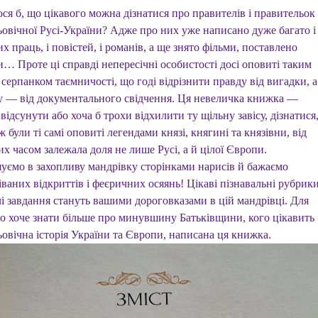
ся б, що цікавого можна дізнатися про правителів і правительок
ьовічної Русі-України? Адже про них уже написано дуже багато і
х праць, і повістей, і романів, а ще знято фільми, поставлено
… Проте ці справді непересічні особистості досі оповиті таким
серпанком таємничості, що годі відрізнити правду від вигадки, а
у — від документального свідчення. Ця невеличка книжка —
відсунути або хоча б трохи відхилити ту щільну завісу, дізнатися
 були ті самі оповиті легендами князі, княгині та князівни, від
их часом залежала доля не лише Русі, а й цілої Європи.
уємо в захопливу мандрівку сторінками нарисів й бажаємо
ваних відкриттів і феєричних осяянь! Цікаві пізнавальні рубрик
чі завдання стануть вашими дороговказами в цій мандрівці. Для
хто хоче знати більше про минувшину Батьківщини, кого цікавить
овічна історія України та Європи, написана ця книжка.