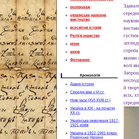
Здавало
розпродаж
середн
українське народне
мистецтво
наукови
всесвітня історія
вистави
густим 
Релігієзнавство
легенд
різне
спроба 
архів
якими ж
Фотоанонс
волі як
Запрош
Хронологія
несподі
Давня історія
й твор
Середні віки з VI ст.
всіх, 
Нові часи (XVI-XVIII ст.)
середнь
Україна в XIX - на початку
XX ст.
Українська революція 1917-
1921 років
Україна в 1922-1991 роках.
Радянська Україна