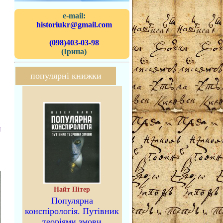
e-mail:
historiukr@gmail.com
(098)403-03-98
(Ірина)
популярні книжки
,
и
Найт Пітер
Популярна
конспірологія. Путівник
теоріями змови