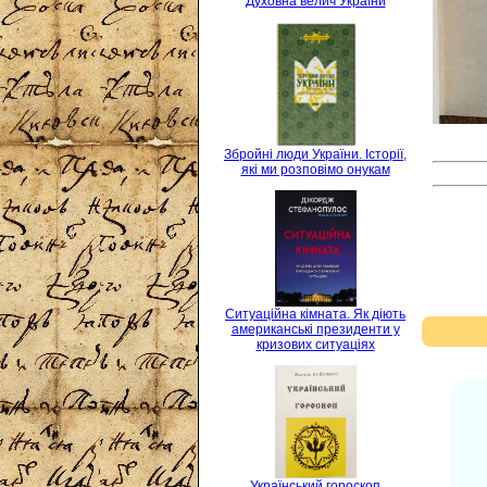
Духовна велич України
Збройні люди України. Історії,
які ми розповімо онукам
Ситуаційна кімната. Як діють
американські президенти у
кризових ситуаціях
Український гороскоп