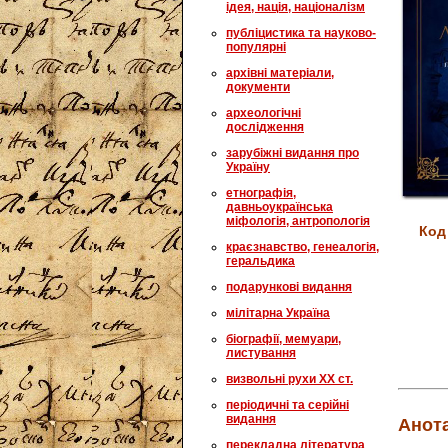
ідея, нація, націоналізм
публіцистика та науково-
популярні
архівні матеріали,
документи
археологічні
дослідження
зарубіжні видання про
Україну
етнографія,
давньоукраїнська
міфологія, антропологія
Код
краєзнавство, генеалогія,
геральдика
подарункові видання
мілітарна Україна
біографії, мемуари,
листування
визвольні рухи XX ст.
періодичні та серійні
видання
Анота
перекладна література