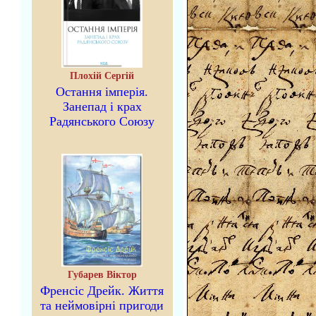
Плохій Сергій
Остання імперія.
Занепад і крах
Радянського Союзу
Губарев Віктор
Френсіс Дрейк. Життя
та неймовірні пригоди