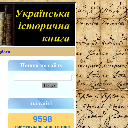
дбати
Пошук по сайту
на сайті
9598
найменувань книг з історії