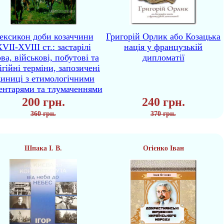
ексикон доби козаччини
Григорій Орлик або Козацька
VII-XVIII ст.: застарілі
нація у французькій
ва, військові, побутові та
дипломатії
ігійні терміни, запозичені
диниці з етимологічними
ентарями та тлумаченнями
200 грн.
240 грн.
360 грн.
370 грн.
Шпака І. В.
Огієнко Іван