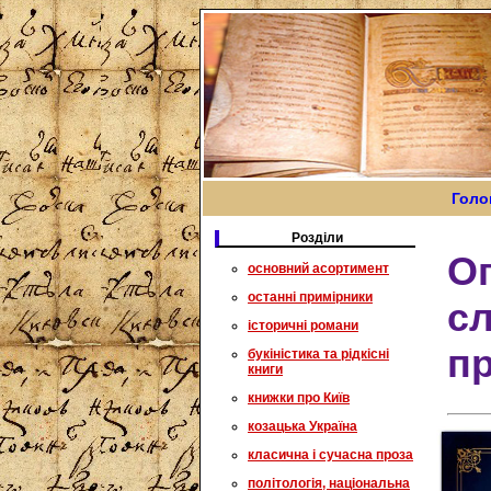
Голо
Розділи
О
основний асортимент
останні примірники
сл
історичні романи
пр
букіністика та рідкісні
книги
книжки про Київ
козацька Україна
класична і сучасна проза
політологія, національна