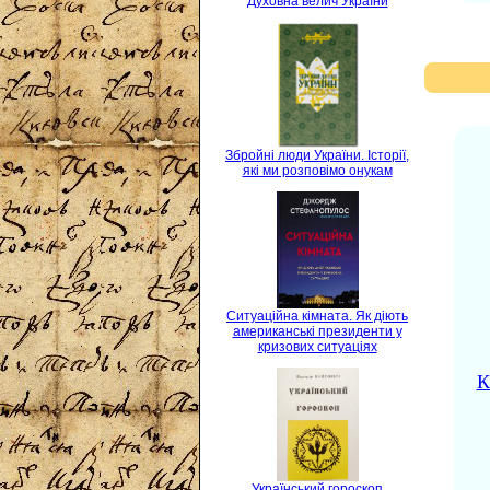
Духовна велич України
Збройні люди України. Історії,
які ми розповімо онукам
Ситуаційна кімната. Як діють
американські президенти у
кризових ситуаціях
К
Український гороскоп