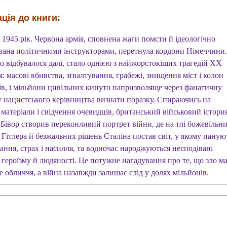
ція до книги:
 1945 рік. Червона армія, сповнена жаги помсти й ідеологічно
вана політичними інструкторами, перетнула кордони Німеччини.
о відбувалося далі, стало однією з найжорстокіших трагедій ХХ
я: масові вбивства, зґвалтування, грабежі, знищення міст і колон
ів, і мільйони цивільних кинуто напризволяще через фанатичну
у нацистського керівництва визнати поразку. Спираючись на
 матеріали і свідчення очевидців, британський військовий істори
 Бівор створив переконливий портрет війни, де на тлі божевільн
 Гітлера й безжальних рішень Сталіна постав світ, у якому паную
ання, страх і насилля, та водночас народжуються несподівані
 героїзму й людяності. Це потужне нагадування про те, що зло м
 обличчя, а війна назавжди залишає слід у долях мільйонів.