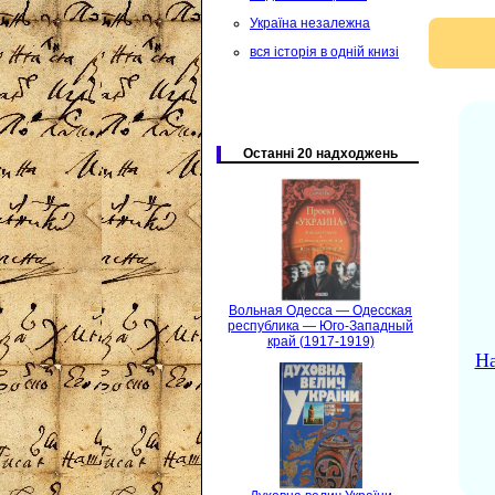
Україна незалежна
вся історія в одній книзі
Останні 20 надходжень
Вольная Одесса — Одесская
республика — Юго-Западный
край (1917-1919)
На