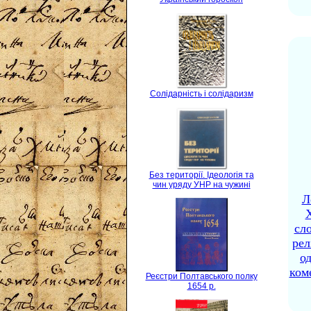
Солідарність і солідаризм
Без території. Ідеологія та
чин уряду УНР на чужині
Л
X
сло
рел
о
ком
Реєстри Полтавського полку
1654 р.