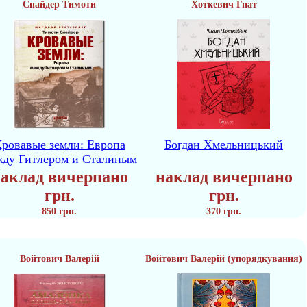
Снайдер Тимоти
Хоткевич Гнат
ровавые земли: Европа
Богдан Хмельницький
жду Гитлером и Сталиным
аклад вичерпано
наклад вичерпано
грн.
грн.
850 грн.
370 грн.
Войтович Валерій
Войтович Валерій (упорядкування)