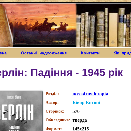
вна
Останні надходження
Контакти
Як при
рлін: Падіння - 1945 рік
всесвітня історія
Розділ:
Бівор Ентоні
Автор:
576
Сторінок:
тверда
Обкладинка:
145х215
Формат: