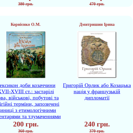
380 грн.
470 грн.
Корнієнко О.М.
Дмитришин Ірина
ексикон доби козаччини
Григорій Орлик або Козацька
VII-XVIII ст.: застарілі
нація у французькій
ва, військові, побутові та
дипломатії
ігійні терміни, запозичені
диниці з етимологічними
ентарями та тлумаченнями
200 грн.
240 грн.
360 грн.
370 грн.