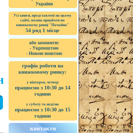
України
Усі книги, представлені на цьому
сайті, можна придбати на
книжковому ринці "Почайна"
54 ряд 1 місце
або замовити:
- Укрпоштою
- Новою поштою
графік роботи на
книжковому ринку:
н
у вівторок, четвер
працюємо з 10:30 до 14
години
у суботу та неділю
працюємо з 10:30 до 15
години
контакти