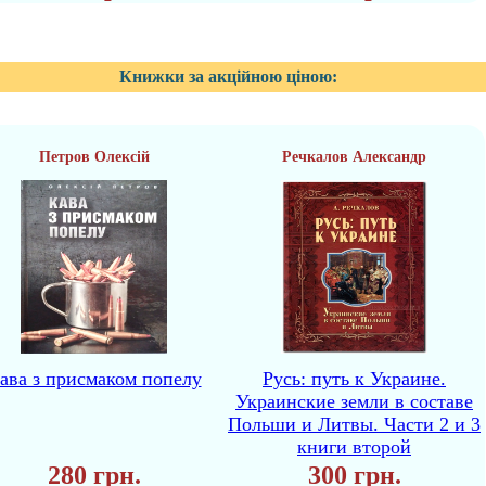
Книжки за акційною ціною:
Петров Олексій
Речкалов Александр
ава з присмаком попелу
Русь: путь к Украине.
Украинские земли в составе
Польши и Литвы. Части 2 и 3
книги второй
280 грн.
300 грн.