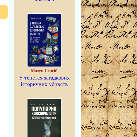
Махун Сергій
У тенетах загадкових
історичних убивств