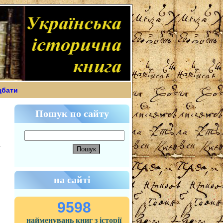
дбати
Пошук по сайту
на сайті
9598
найменувань книг з історії