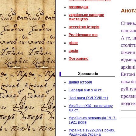
розпродаж
Анота
українське народне
мистецтво
Січень,
всесвітня історія
нацько
Релігієзнавство
А те, щ
різне
столітт
архів
біженц
Фотоанонс
відмов
архівні
Хронологія
Ентоні
наказів
Давня історія
руйнув
Середні віки з VI ст.
прояви
Нові часи (XVI-XVIII ст.)
людське
Україна в XIX - на початку
XX ст.
Українська революція 1917-
1921 років
Україна в 1922-1991 роках.
Радянська Україна