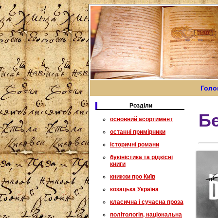
Голо
Розділи
Бе
основний асортимент
останні примірники
історичні романи
букіністика та рідкісні
книги
книжки про Київ
козацька Україна
класична і сучасна проза
політологія, національна