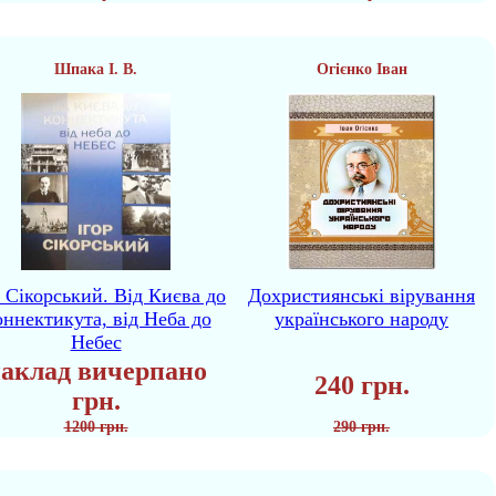
Шпака І. В.
Огієнко Іван
р Сікорський. Від Києва до
Дохристиянські вірування
ннектикута, від Неба до
українського народу
Небес
аклад вичерпано
240 грн.
грн.
1200 грн.
290 грн.