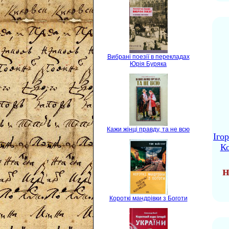
Вибрані поезії в перекладах
Юрія Буряка
Кажи жінці правду, та не всю
Іго
Ко
н
Короткі мандрівки з Боготи