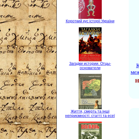
Короткий кус історії України
Загадки истории. Отцы-
К
основатели
ме
н
Життя, смерть та інші
неприємності: статті та есеї