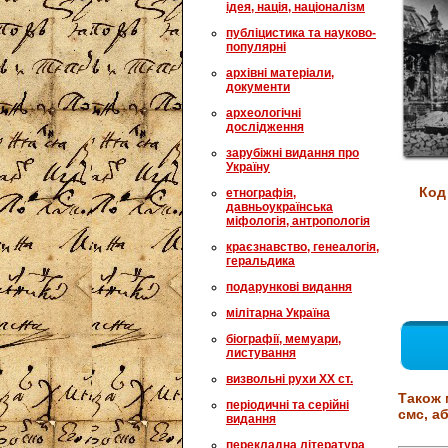
ідея, нація, націоналізм
публіцистика та науково-
популярні
архівні матеріали,
документи
археологічні
дослідження
зарубіжні видання про
Україну
Код
етнографія,
давньоукраїнська
міфологія, антропологія
краєзнавство, генеалогія,
геральдика
подарункові видання
мілітарна Україна
біографії, мемуари,
листування
визвольні рухи XX ст.
Також 
періодичні та серійні
смс, аб
видання
перекладна література