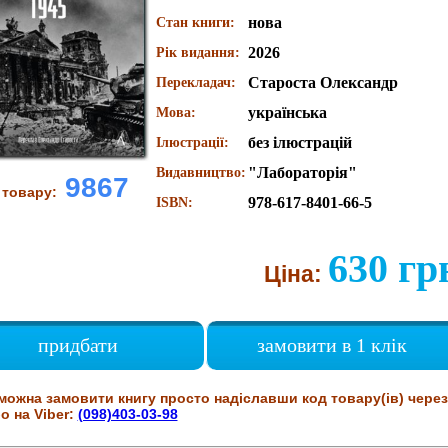
нова
Стан книги:
2026
Рік видання:
Староста Олександр
Перекладач:
українська
Мова:
без ілюстрацій
Ілюстрації:
"Лабораторія"
Видавництво:
9867
 товару:
978-617-8401-66-5
ISBN:
630 гр
Ціна:
придбати
замовити в 1 клік
можна замовити книгу просто надіславши код товару(ів) через
о на Viber:
(098)403-03-98