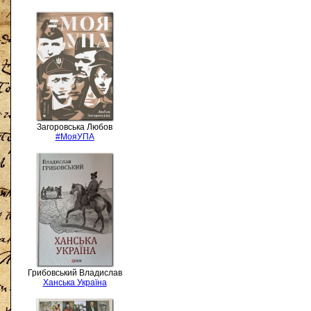
Загоровська Любов
#МояУПА
Грибовський Владислав
Ханська Україна