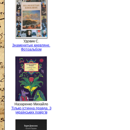
Удовик С.
Знаменитые киевляне.
Фотоальбом
Назаренко Михайло
Тілько істинна правда. З
українських повір’їв