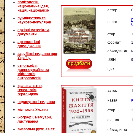
політологія,
національна ідея,
автор
С
нація, націоналізм
публіцистика та
П
назва
науково-популярні
(
архівні матеріали,
документи
стор.
археологічні
формат
дослідження
обкладинка
м
зарубіжні видання про
Україну
ISBN
9
етнографія,
ціна
давньоукраїнська
міфологія,
антропологія
краєзнавство,
генеалогія,
автор
Т
геральдика
назва
подарункові видання
мілітарна Україна
стор.
біографії, мемуари,
формат
листування
визвольні рухи XX ст.
обкладинка