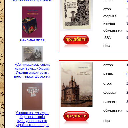
Костянтина Острозького
У
стор.
формат
наклад
3
обкладинка
м
ISBN
9
Феномен міста
ціна
«Святим дивом сяють
автор
К
храми Божі…» Храми
України в малярстві,
назва
П
поезії, прозі Шевченка
стор.
формат
наклад
3
обкладинка
м
Українська культура.
Коротка історія
культурного життя
ціна
українського народа