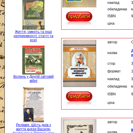
наклад
3
обкладинка
м
ISBN
9
ціна
Життя, смерть та інші
неприємності: статті та
есеї
автор
О
Д
назва
стор.
формат
Волинь у Другій світовій
наклад
3
війні
обкладинка
м
ISBN
9
ціна
автор
Б
Реліквія. Шість днів з
життя князя Василя-
К
назва