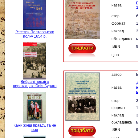
П
назва
1
стор.
формат
наклад
3
Реєстри Полтавського
полку 1654 р.
обкладинка
м
ISBN
9
ціна
автор
В
Вибрані поезії в
А
перекладах Юрія Буряка
назва
і
стор.
формат
наклад
3
обкладинка
м
Кажи жінці правду, та не
всю
ISBN
9
ціна