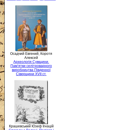
Осадчий Евгений, Коротя
Алексей
Археологія Сумщини.
Пам’ятки селітроварного
виробництва Південної
Сіверщини XVII ст.
Крашевський Юзеф Ігнацій