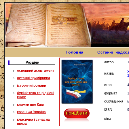
Головна
Останні надхо
автор
Розділи
основний асортимент
У
назва
останні примірники
стор.
історичні романи
букіністика та рідкісні
формат
книги
обкладинка
м
книжки про Київ
ISBN
9
козацька Україна
ціна
класична і сучасна
проза