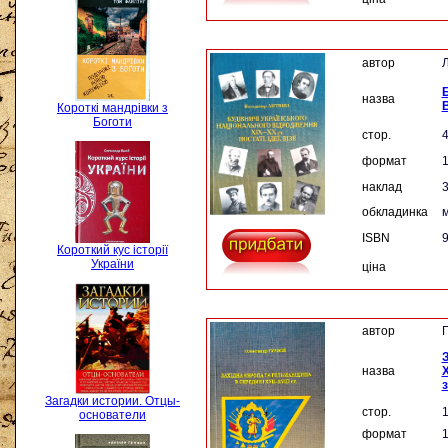
автор
Б
назва
В
Короткі мандрівки з
Боготи
стор.
формат
наклад
3
обкладинка
м
ISBN
9
Короткий кус історії
України
ціна
автор
Г
З
назва
X
з
Загадки истории. Отцы-
стор.
основатели
формат