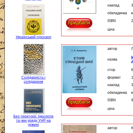
наклад
3
обкладинка
м
ISBN
ціна
Український гороскоп
автор
Л
І
назва
стор.
Солідарність і
формат
солідаризм
наклад
3
обкладинка
м
ISBN
9
ціна
Без території. Ідеологія
та чин уряду УНР на
чужині
автор