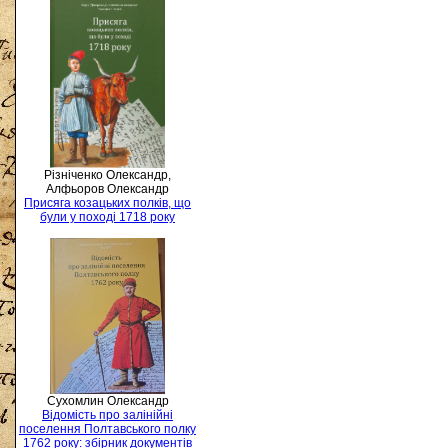
Різніченко Олександр,
Алфьоров Олександр
Присяга козацьких полків, що
були у поході 1718 року
Сухомлин Олександр
Відомість про залінійні
поселення Полтавського полку
1762 року: збірник документів