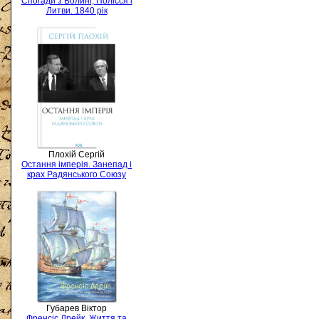
Спогади з Волині, Полісся і
Литви. 1840 рік
Плохій Сергій
Остання імперія. Занепад і
крах Радянського Союзу
Губарев Віктор
Френсіс Дрейк. Життя та