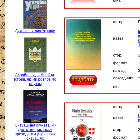
ціна
автор
Духовна велич України
І
назва
С
1
стор.
формат
наклад
3
Збройні люди України.
обкладинка
Історії, які ми розповімо
онукам
ціна
автор
К
U
назва
к
Ситуаційна кімната. Як
стор.
діють американські
президенти у кризових
формат
ситуаціях