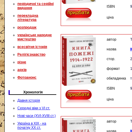
періодичні та серійні
ISBN
9
видання
перекладна
ціна
література
розпродаж
українське народне
мистецтво
автор
Т
всесвітня історія
назва
Релігієзнавство
стор.
різне
формат
архів
Фотоанонс
обкладинка
ISBN
9
Хронологія
ціна
Давня історія
Середні віки з VI ст.
Нові часи (XVI-XVIII ст.)
автор
Т
Україна в XIX - на
початку XX ст.
назва
К