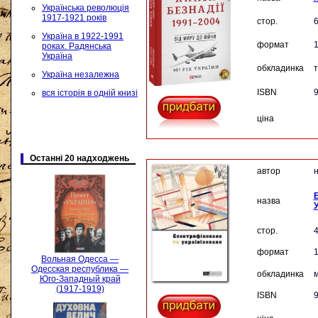
Українська революція
1917-1921 років
стор.
Україна в 1922-1991
формат
роках. Радянська
Україна
обкладинка
Україна незалежна
ISBN
9
вся історія в одній книзі
ціна
Останні 20 надходжень
автор
н
Е
назва
У
стор.
формат
Вольная Одесса —
Одесская республика —
обкладинка
м
Юго-Западный край
(1917-1919)
ISBN
9