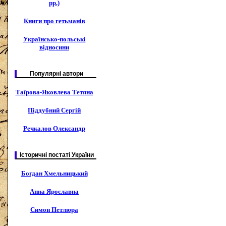
рр.)
Книги про гетьманів
Українсько-польські
відносини
Популярні автори
Таїрова-Яковлева Тетяна
Піддубний Сергій
Речкалов Олександр
Історичні постаті України
Богдан Хмельницький
Анна Ярославна
Симон Петлюра