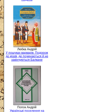
Любка Андрій
У пошуках варварів. Подорож
до країв, де починаються й не
закінчуються Балкани
Попок Андрій
Українські поселення на