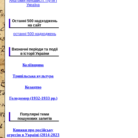
Анатомія ненависті. Путін і
Україна
Останні 500 надходжень
на сайт
останні 500 надходжень
Визначні періоди та подіі
в історії України
Коліївщина
Трипільська культура
Козацтво
Голодомор (1932-1933 рр.)
Популярні теми
пошукових запитів
Книжки про російську
агресію в Україні (2014-2023