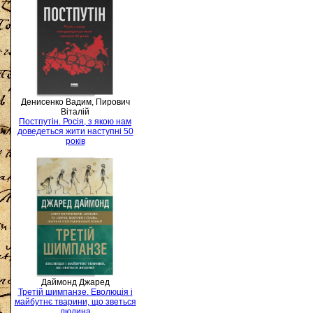
Денисенко Вадим, Пирович
Віталій
Постпутін. Росія, з якою нам
доведеться жити наступні 50
років
Даймонд Джаред
Третій шимпанзе. Еволюція і
майбутнє тварини, що зветься
людина