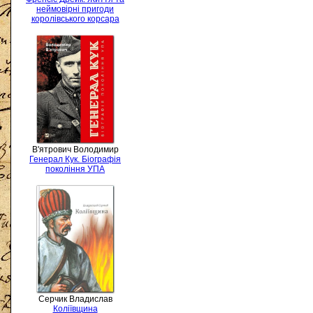
неймовірні пригоди
королівського корсара
В'ятрович Володимир
Генерал Кук. Біографія
покоління УПА
Серчик Владислав
Коліївщина