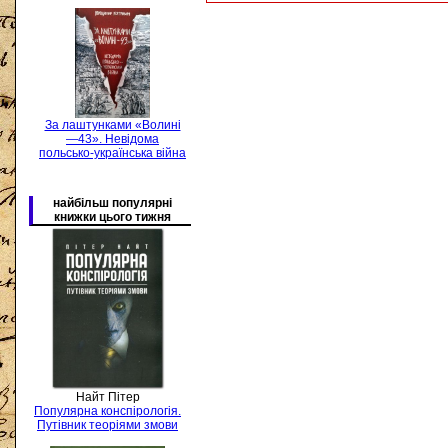
За лаштунками «Волині
—43». Невідома
польсько-українська війна
найбільш популярні
книжки цього тижня
Найт Пітер
Популярна конспірологія.
Путівник теоріями змови